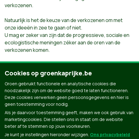
verkozenen.
Natuurlijk is het de keuze van de verkozenen om met
onze ideeën in zee te gaan of niet.
U mag er zeker van zijn dat de progressieve, sociale en
ecologistische meningen zéker aan de oren van de
verkozenen komen.
De personen met een zetel in de raad van Het Kartel KLB
zijn: Lynsey Steyaert, Jasper Tack, Wim t'Felt en
Cookies op groenkaprijke.be
Marianne De Groote.
Groen gebruikt functionele en analytische cookies die
De voorzitter van de raad van Het Kartel KLB is Guido
noodzakelijk zijn om de website goed te laten functioneren.
Steenkiste, oprichter en huidig secretaris van Groen
Deze cookies verwerken geen persoonsgegevens en hier is
Kaprijke.
geen toestemming voor nodig.
Als je daarvoor toestemming geeft, maken we ook gebruik van
marketingcookies. Die stellen ons in staat om de website
beter af te stemmen op jouw voorkeuren.
Je kunt je instellingen hieronder wijzigen.
Ons privacybeleid